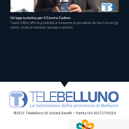
Un’app turistica per il Centro Cadore
Tourist Office offre la possibilità di conoscere le peculiarità dei vari Comuni, gli
eventi, i punti di interesse naturale e artistico
©2023 Telebelluno Srl Società Benefit – Partita IVA 00272790254