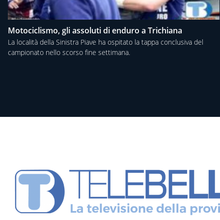
Motociclismo, gli assoluti di enduro a Trichiana
La località della Sinistra Piave ha ospitato la tappa conclusiva del
campionato nello scorso fine settimana.