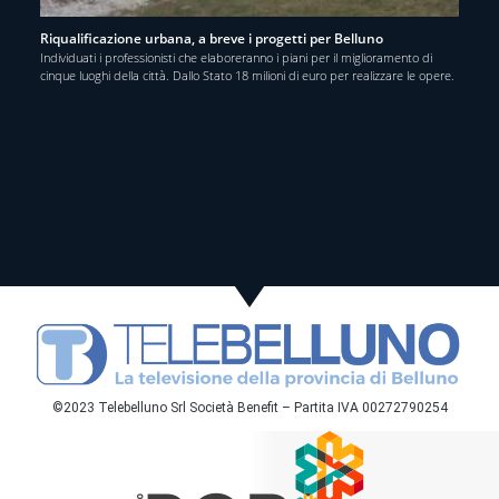
Riqualificazione urbana, a breve i progetti per Belluno
Individuati i professionisti che elaboreranno i piani per il miglioramento di
cinque luoghi della città. Dallo Stato 18 milioni di euro per realizzare le opere.
©2023 Telebelluno Srl Società Benefit – Partita IVA 00272790254