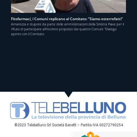
Fitofarmaci, i Comuni replicano al Comitato: “Siamo esterrefatti”
Amarezza e stupore da parte delle amministrazioni della Sinistra Piave per il
rifiuto di partecipare all’incontro proposto dai quattro Comuni: “Dialogo
aperto con il Comitato
©2023 Telebelluno Srl Società Benefit – Partita IVA 00272790254