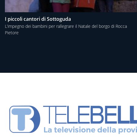
I piccoli cantori di Sottoguda
L’impegno dei bambini per rallegrare il Natale del borgo di Rocca
Pietore