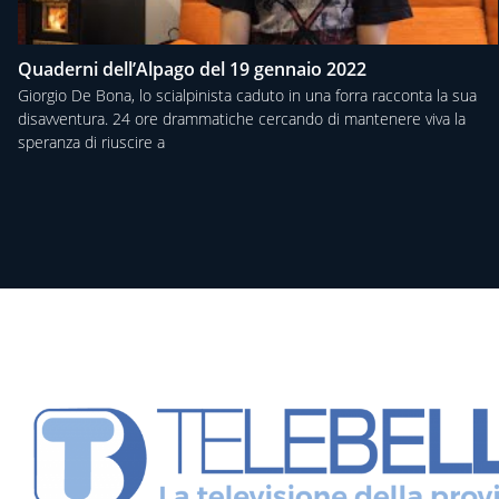
Quaderni dell’Alpago del 19 gennaio 2022
Giorgio De Bona, lo scialpinista caduto in una forra racconta la sua
disavventura. 24 ore drammatiche cercando di mantenere viva la
speranza di riuscire a