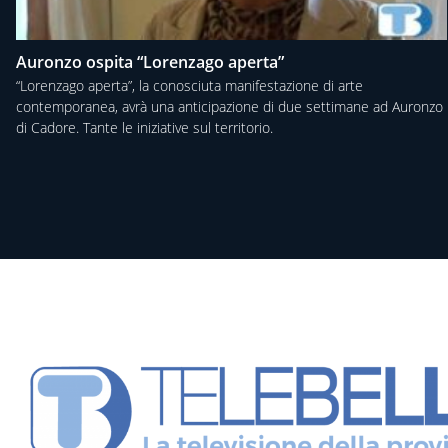
Auronzo ospita “Lorenzago aperta”
“Lorenzago aperta”, la conosciuta manifestazione di arte
contemporanea, avrà una anticipazione di due settimane ad Auronzo
di Cadore. Tante le iniziative sul territorio.