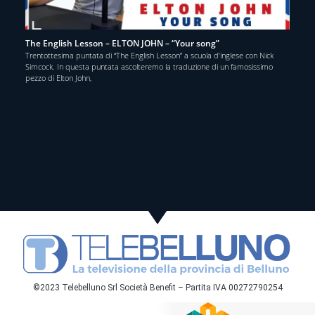
The English Lesson – ELTON JOHN – “Your song”
Trentottesima puntata di “The English Lesson” a scuola d’inglese con Nick
Simcock. In questa puntata ascolteremo la traduzione di un famosissimo
pezzo di Elton John,
©2023 Telebelluno Srl Società Benefit – Partita IVA 00272790254