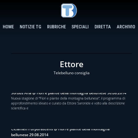
HOME
NOTIZIE TG
RUBRICHE
SPECIALI
DIRETTA
ARCHIVIO
Ettore
Telebelluno consiglia
Sorbus Aria @ Fiori e piante della montagna bellunese 30.08.2014
Nuova stagione di “Fiori e piante della montagna bellunese”, il programma di
approfondimento ideato e curato da Ettore Saronide e volto alla descrizione
scientifica e
Ciclamen Purpurascens @ Fiori e piante della montagna
bellunese 29.08.2014