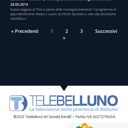
28.06.2014
Nuova stagione di “Fiori e piante della montagna bellunese”, il programma di
approfondimento ideato e curato da Ettore Saronide e volto alla descrizione
scientifica e
« Precedenti
1
2
3
Successivi
»
©2023 Telebelluno Srl Società Benefit – Partita IVA 00272790254