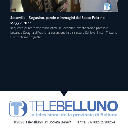
Setteville – Segusino, parole e immagini dal Basso Feltrino –
Maggio 2022
In questa puntata vedremo:-“Arte in Locanda” l’evento d’arte presso la
Locanda Solagna di Vas-Una escursione in bicicletta a Schievenin con Tristano
Dal Canton-I progetti di
©2023 Telebelluno Srl Società Benefit – Partita IVA 00272790254