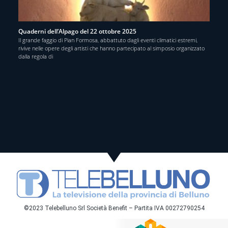
Quaderni dell’Alpago del 22 ottobre 2025
Il grande faggio di Pian Formosa, abbattuto dagli eventi climatici estremi,
rivive nelle opere degli artisti che hanno partecipato al simposio organizzato
dalla regola di
©2023 Telebelluno Srl Società Benefit – Partita IVA 00272790254