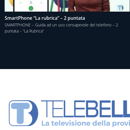
SmartPhone “La rubrica” – 2 puntata
SMARTPHONE – Guida ad un uso consapevole del telefono – 2
puntata – “La Rubrica”