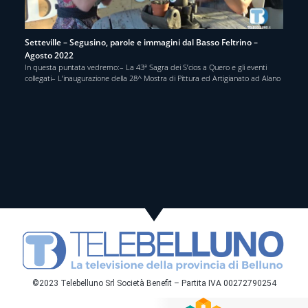
Setteville – Segusino, parole e immagini dal Basso Feltrino –
Agosto 2022
In questa puntata vedremo:– La 43ª Sagra dei S’cios a Quero e gli eventi
collegati– L’inaugurazione della 28^ Mostra di Pittura ed Artigianato ad Alano
©2023 Telebelluno Srl Società Benefit – Partita IVA 00272790254