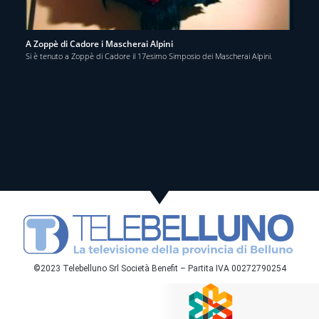
A Zoppè di Cadore i Mascherai Alpini
Si è tenuto a Zoppè di Cadore il 17esimo Simposio dei Mascherai Alpini.
©2023 Telebelluno Srl Società Benefit – Partita IVA 00272790254