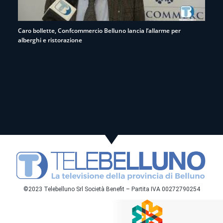
Caro bollette, Confcommercio Belluno lancia l’allarme per
alberghi e ristorazione
©2023 Telebelluno Srl Società Benefit – Partita IVA 00272790254