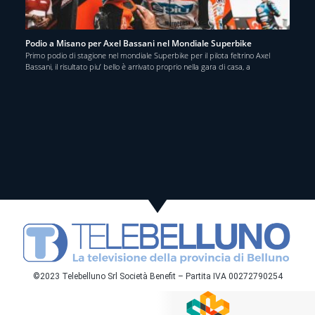
Podio a Misano per Axel Bassani nel Mondiale Superbike
Primo podio di stagione nel mondiale Superbike per il pilota feltrino Axel
Bassani, il risultato piu’ bello è arrivato proprio nella gara di casa, a
©2023 Telebelluno Srl Società Benefit – Partita IVA 00272790254