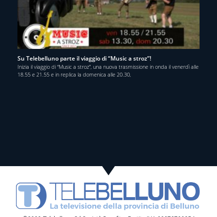
Su Telebelluno parte il viaggio di “Music a stroz”!
Inizia il viaggio di “Music a stroz”, una nuova trasmissione in onda il venerdì alle
18.55 e 21.55 e in replica la domenica alle 20.30,