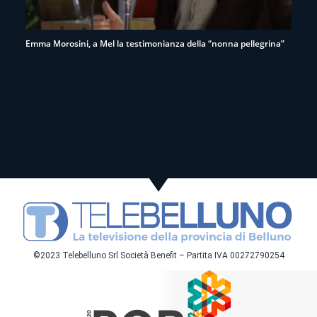
Emma Morosini, a Mel la testimonianza della “nonna pellegrina”
©2023 Telebelluno Srl Società Benefit – Partita IVA 00272790254