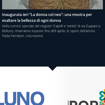
Inaugurata ieri “La donna col neo”: una mostra per
esaltare la bellezza di ogni donna
Nella cornice speciale del negozio “Capelli e Vanità” di via Zuppani a
Belluno, rimarranno esposte fino all’8 aprile, le opere dell’artista
Paola Pierobon. Una mostra