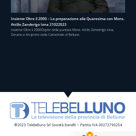
Insieme Oltre il 2000 – La preparazione alla Quaresima con Mons.
Attilio Zanderigo Iona 21022023
Insieme Oltre il 2000Ospite della puntata Mons. Attilio Zanderigo Iona,
Decano e Arciprete della Cattedrale di Belluno
©2023 Telebelluno Srl Società Benefit – Partita IVA 00272790254