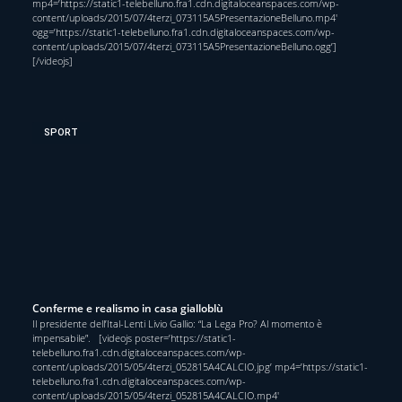
mp4=’https://static1-telebelluno.fra1.cdn.digitaloceanspaces.com/wp-
content/uploads/2015/07/4terzi_073115A5PresentazioneBelluno.mp4′
ogg=’https://static1-telebelluno.fra1.cdn.digitaloceanspaces.com/wp-
content/uploads/2015/07/4terzi_073115A5PresentazioneBelluno.ogg’]
[/videojs]
SPORT
Conferme e realismo in casa gialloblù
Il presidente dell’Ital-Lenti Livio Gallio: “La Lega Pro? Al momento è
impensabile”. [videojs poster=’https://static1-
telebelluno.fra1.cdn.digitaloceanspaces.com/wp-
content/uploads/2015/05/4terzi_052815A4CALCIO.jpg’ mp4=’https://static1-
telebelluno.fra1.cdn.digitaloceanspaces.com/wp-
content/uploads/2015/05/4terzi_052815A4CALCIO.mp4′