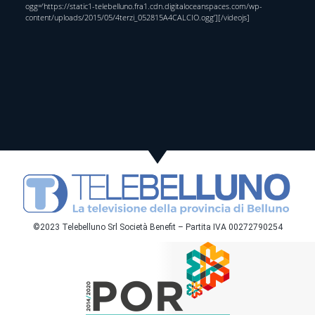
ogg=’https://static1-telebelluno.fra1.cdn.digitaloceanspaces.com/wp-
content/uploads/2015/05/4terzi_052815A4CALCIO.ogg’][/videojs]
©2023 Telebelluno Srl Società Benefit – Partita IVA 00272790254