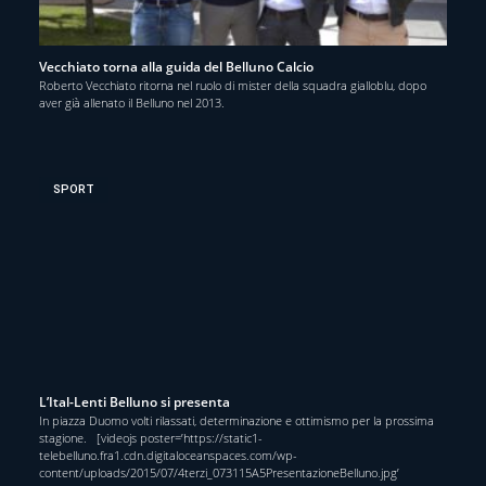
Vecchiato torna alla guida del Belluno Calcio
Roberto Vecchiato ritorna nel ruolo di mister della squadra gialloblu, dopo
aver già allenato il Belluno nel 2013.
SPORT
L’Ital-Lenti Belluno si presenta
In piazza Duomo volti rilassati, determinazione e ottimismo per la prossima
stagione. [videojs poster=’https://static1-
telebelluno.fra1.cdn.digitaloceanspaces.com/wp-
content/uploads/2015/07/4terzi_073115A5PresentazioneBelluno.jpg’