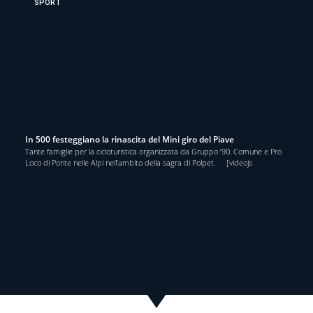
SPORT
In 500 festeggiano la rinascita del Mini giro del Piave
Tante famiglie per la cicloturistica organizzata da Gruppo ’90, Comune e Pro
Loco di Ponte nelle Alpi nell’ambito della sagra di Polpet. [videojs