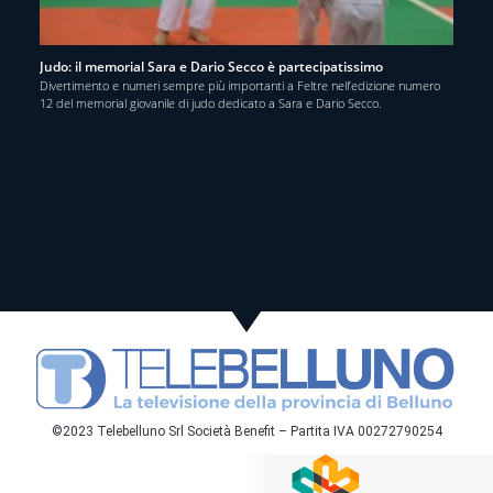
Judo: il memorial Sara e Dario Secco è partecipatissimo
Divertimento e numeri sempre più importanti a Feltre nell’edizione numero
12 del memorial giovanile di judo dedicato a Sara e Dario Secco.
©2023 Telebelluno Srl Società Benefit – Partita IVA 00272790254