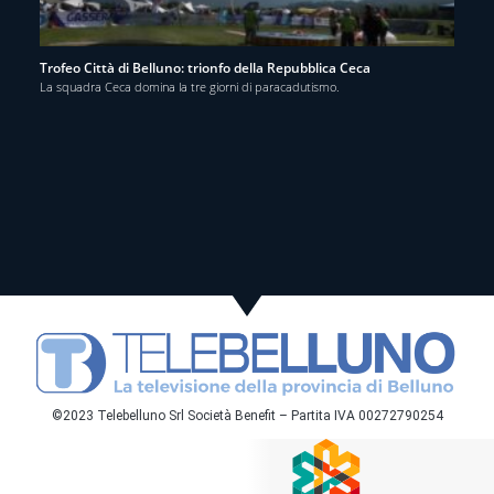
Trofeo Città di Belluno: trionfo della Repubblica Ceca
La squadra Ceca domina la tre giorni di paracadutismo.
©2023 Telebelluno Srl Società Benefit – Partita IVA 00272790254