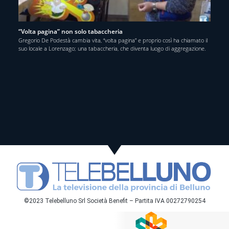
“Volta pagina” non solo tabaccheria
Gregorio De Podestà cambia vita, “volta pagina” e proprio così ha chiamato il
suo locale a Lorenzago; una tabaccheria, che diventa luogo di aggregazione.
©2023 Telebelluno Srl Società Benefit – Partita IVA 00272790254