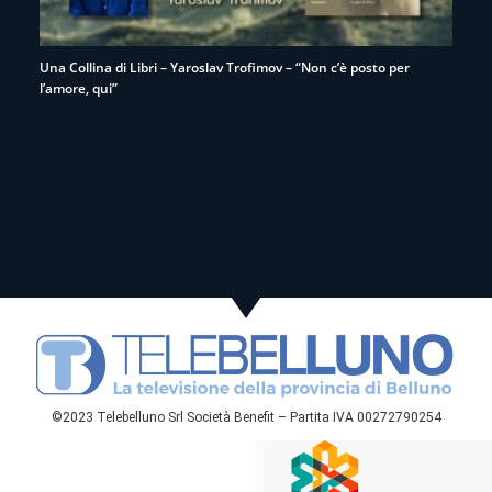
Una Collina di Libri – Yaroslav Trofimov – “Non c’è posto per
l’amore, qui”
©2023 Telebelluno Srl Società Benefit – Partita IVA 00272790254