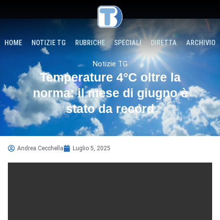
HOME
NOTIZIE TG
RUBRICHE
SPECIALI
DIRETTA
ARCHIVIO
Notizie TG
Temperature 4°C oltre la
norma: il mese di giugno è
stato da record
Andrea Cecchella
Luglio 5, 2025