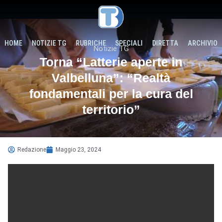
HOME
NOTIZIE TG
RUBRICHE
SPECIALI
DIRETTA
ARCHIVIO
Notizie TG
Torna “Latterie aperte in
Valbelluna”: “Realtà
fondamentali per la cura del
territorio”
Redazione
Maggio 23, 2024