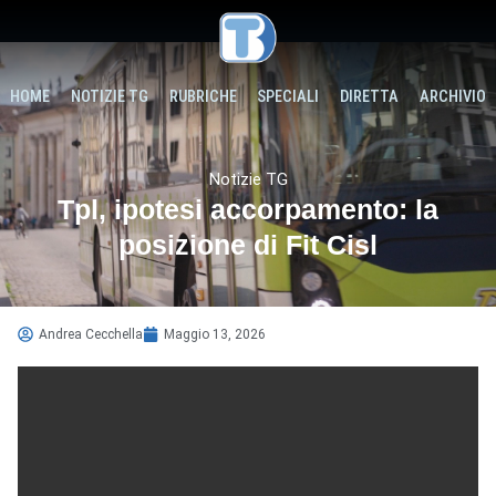
HOME
NOTIZIE TG
RUBRICHE
SPECIALI
DIRETTA
ARCHIVIO
Notizie TG
Tpl, ipotesi accorpamento: la
posizione di Fit Cisl
Andrea Cecchella
Maggio 13, 2026