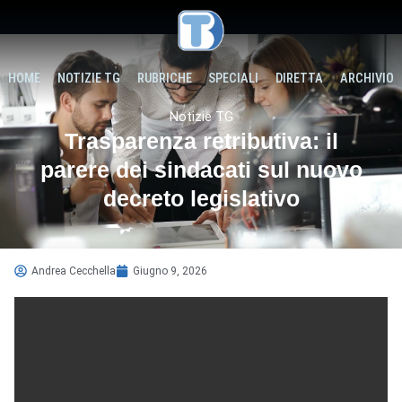
HOME
NOTIZIE TG
RUBRICHE
SPECIALI
DIRETTA
ARCHIVIO
Notizie TG
Trasparenza retributiva: il
parere dei sindacati sul nuovo
decreto legislativo
Andrea Cecchella
Giugno 9, 2026