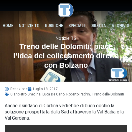
HOME
NOTIZIE TG
RUBRICHE
SPECIALI
DIRETTA
ARCHIVIO
Notizie TG
Treno delle Dolomiti: piace
l’idea del collegamento diretto
con Bolzano
Redazione
Luglio 18, 2017
Gianpietro Ghedina
,
Luca De Carlo
,
Roberto Padrin
,
Treno delle Dolomiti
Anche il sindaco di Cortina vedrebbe di buon occhio la
soluzione prospettata dalla Sad attraverso la Val Badia e la
Val Gardena.