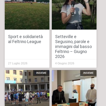
Sport e solidarietà
Setteville e
al Feltrino League
Segusino, parole e
immagini dal basso
Feltrino – Giugno
2026
27 Luglio 2026
4 Giugno 2026
INSIEME
INSIEME