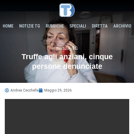
HOME
NOTIZIE TG
RUBRICHE
SPECIALI
DIRETTA
ARCHIVIO
Notizie TG
Truffe agli anziani, cinque
persone denunciate
Andrea Cecchella
Maggio 29, 2026