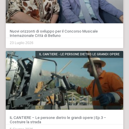
Nuovi orizzonti di sviluppo per il Concorso Musicale
Internazionale Città di Belluno
23 Luglio 2026
IL CANTIERE - LE PERSONE DIETRO LE GRANDI OPERE
IL CANTIERE – Le persone dietro le grandi opere | Ep.3 –
Costruire la strada