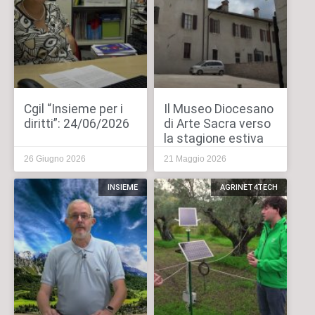
Cgil “Insieme per i
Il Museo Diocesano
diritti”: 24/06/2026
di Arte Sacra verso
la stagione estiva
26 Giugno 2026
21 Maggio 2026
INSIEME
AGRINET4TECH