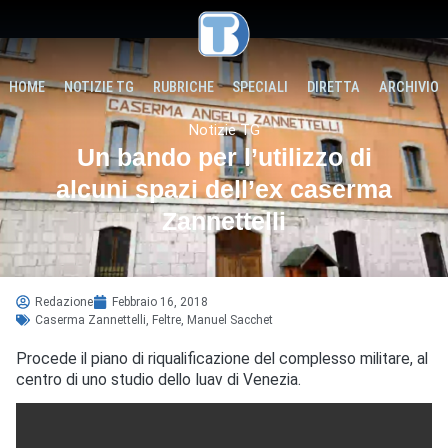
HOME
NOTIZIE TG
RUBRICHE
SPECIALI
DIRETTA
ARCHIVIO
Notizie TG
Un bando per l’utilizzo di
alcuni spazi dell’ex caserma
Zannettelli
Redazione
Febbraio 16, 2018
Caserma Zannettelli
,
Feltre
,
Manuel Sacchet
Procede il piano di riqualificazione del complesso militare, al
centro di uno studio dello Iuav di Venezia.