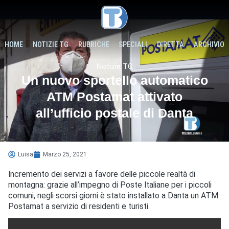
HOME
NOTIZIE TG
RUBRICHE
SPECIALI
DIRETTA
ARCHIVIO
Notizie TG
Un nuovo sportello automatico
ATM Postamat attivato
all’ufficio postale di Danta
Luisa
Marzo 25, 2021
Incremento dei servizi a favore delle piccole realtà di
montagna: grazie all’impegno di Poste Italiane per i piccoli
comuni, negli scorsi giorni è stato installato a Danta un ATM
Postamat a servizio di residenti e turisti.