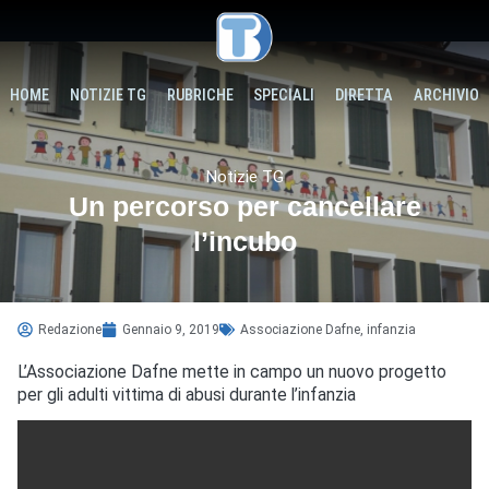
HOME
NOTIZIE TG
RUBRICHE
SPECIALI
DIRETTA
ARCHIVIO
Notizie TG
Un percorso per cancellare
l’incubo
Redazione
Gennaio 9, 2019
Associazione Dafne
,
infanzia
L’Associazione Dafne mette in campo un nuovo progetto
per gli adulti vittima di abusi durante l’infanzia