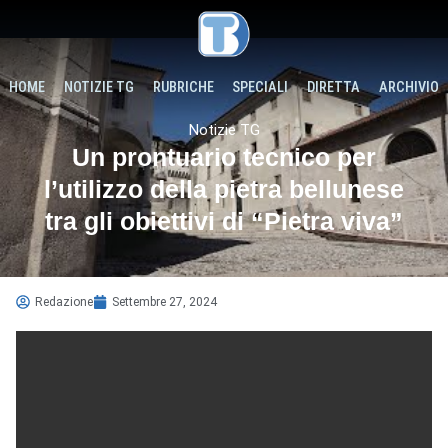
HOME
NOTIZIE TG
RUBRICHE
SPECIALI
DIRETTA
ARCHIVIO
Notizie TG
Un prontuario tecnico per
l’utilizzo della pietra bellunese
tra gli obiettivi di “Pietra viva”
Redazione
Settembre 27, 2024