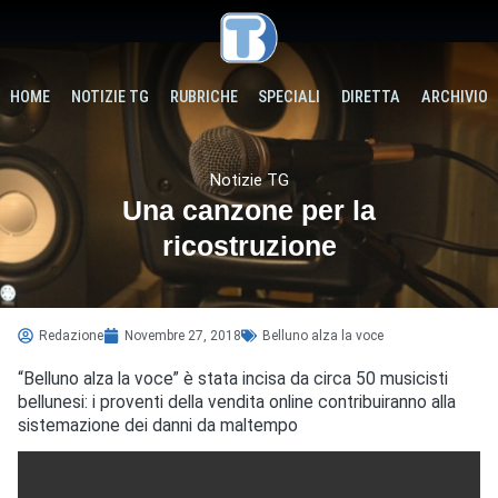
HOME
NOTIZIE TG
RUBRICHE
SPECIALI
DIRETTA
ARCHIVIO
Notizie TG
Una canzone per la
ricostruzione
Redazione
Novembre 27, 2018
Belluno alza la voce
“Belluno alza la voce” è stata incisa da circa 50 musicisti
bellunesi: i proventi della vendita online contribuiranno alla
sistemazione dei danni da maltempo