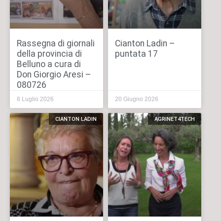
Rassegna di giornali
Cianton Ladin –
della provincia di
puntata 17
Belluno a cura di
Don Giorgio Aresi –
080726
8 Luglio 2026
20 Giugno 2026
CIANTON LADIN
AGRINET4TECH