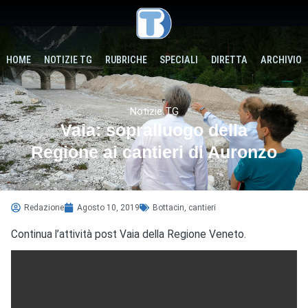
HOME
NOTIZIE TG
RUBRICHE
SPECIALI
DIRETTA
ARCHIVIO
Notizie TG
Vaia: sopralluogo della
Regione ai cantieri di Auronzo
Redazione
Agosto 10, 2019
Bottacin
,
cantieri
Continua l’attività post Vaia della Regione Veneto.