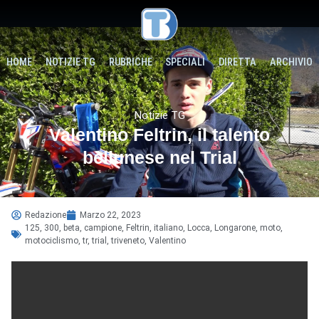
HOME
NOTIZIE TG
RUBRICHE
SPECIALI
DIRETTA
ARCHIVIO
Notizie TG
Valentino Feltrin, il talento
bellunese nel Trial
Redazione
Marzo 22, 2023
125
,
300
,
beta
,
campione
,
Feltrin
,
italiano
,
Locca
,
Longarone
,
moto
,
motociclismo
,
tr
,
trial
,
triveneto
,
Valentino