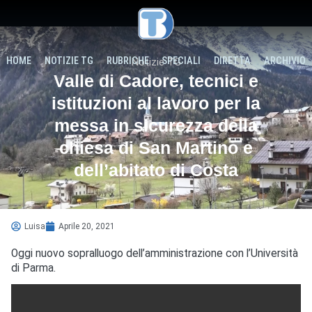
HOME
NOTIZIE TG
RUBRICHE
SPECIALI
DIRETTA
ARCHIVIO
Notizie TG
Valle di Cadore, tecnici e
istituzioni al lavoro per la
messa in sicurezza della
chiesa di San Martino e
dell’abitato di Costa
Luisa
Aprile 20, 2021
Oggi nuovo sopralluogo dell’amministrazione con l’Università
di Parma.