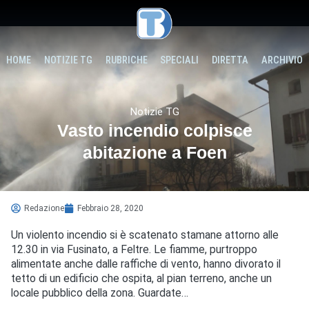
HOME
NOTIZIE TG
RUBRICHE
SPECIALI
DIRETTA
ARCHIVIO
Notizie TG
Vasto incendio colpisce
abitazione a Foen
Redazione
Febbraio 28, 2020
Un violento incendio si è scatenato stamane attorno alle
12.30 in via Fusinato, a Feltre. Le fiamme, purtroppo
alimentate anche dalle raffiche di vento, hanno divorato il
tetto di un edificio che ospita, al pian terreno, anche un
locale pubblico della zona. Guardate…