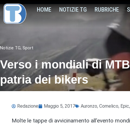
HOME
NOTIZIE TG
RUBRICHE
S
Notizie TG
,
Sport
Verso i mondiali di MT
patria dei bikers
Redazione
Maggio 5, 2017
Auronzo
,
Comelico
,
Epic
Molte le tappe di avvicinamento all’evento mondia