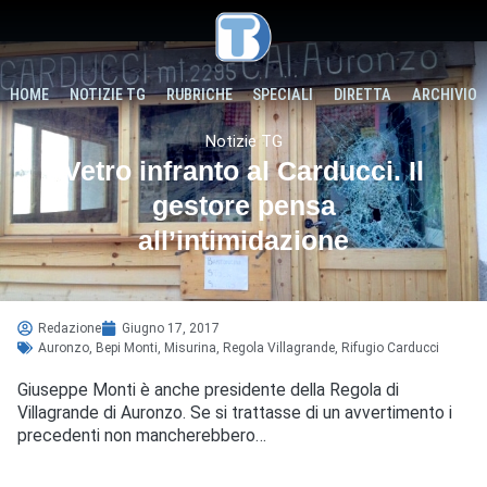
HOME
NOTIZIE TG
RUBRICHE
SPECIALI
DIRETTA
ARCHIVIO
Notizie TG
Vetro infranto al Carducci. Il
gestore pensa
all’intimidazione
Redazione
Giugno 17, 2017
Auronzo
,
Bepi Monti
,
Misurina
,
Regola Villagrande
,
Rifugio Carducci
Giuseppe Monti è anche presidente della Regola di
Villagrande di Auronzo. Se si trattasse di un avvertimento i
precedenti non mancherebbero…