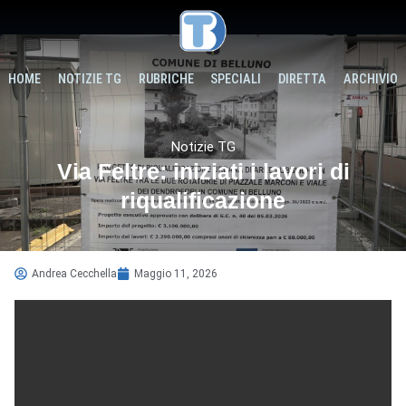
HOME
NOTIZIE TG
RUBRICHE
SPECIALI
DIRETTA
ARCHIVIO
Notizie TG
Via Feltre: iniziati i lavori di
riqualificazione
Andrea Cecchella
Maggio 11, 2026