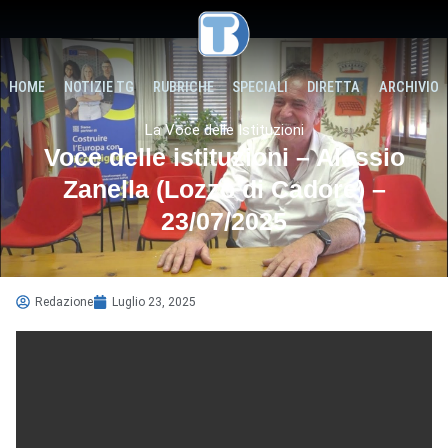
HOME
NOTIZIE TG
RUBRICHE
SPECIALI
DIRETTA
ARCHIVIO
La Voce delle Istituzioni
Voce delle istituzioni – Alessio
Zanella (Lozzo di Cadore) –
23/07/2025
Redazione
Luglio 23, 2025