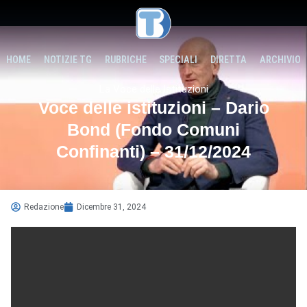
HOME
NOTIZIE TG
RUBRICHE
SPECIALI
DIRETTA
ARCHIVIO
La Voce delle Istituzioni
Voce delle istituzioni – Dario
Bond (Fondo Comuni
Confinanti) – 31/12/2024
Redazione
Dicembre 31, 2024