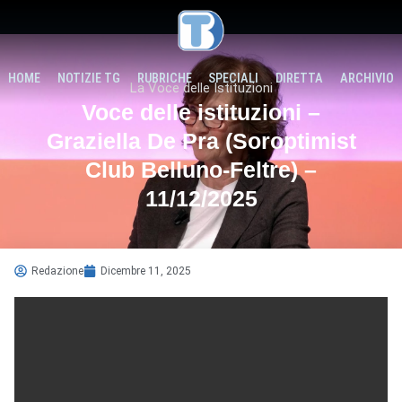
HOME
NOTIZIE TG
RUBRICHE
SPECIALI
DIRETTA
ARCHIVIO
La Voce delle Istituzioni
Voce delle istituzioni –
Graziella De Pra (Soroptimist
Club Belluno-Feltre) –
11/12/2025
Redazione
Dicembre 11, 2025